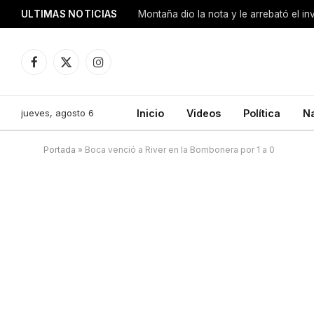
ULTIMAS NOTICIAS
Montaña dio la nota y le arrebató el i
Facebook
X
Instagram
(Twitter)
jueves, agosto 6
Inicio
Videos
Política
N
Portada
»
Boca venció a River en la Bombonera por 1 a 0