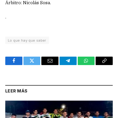
Árbitro: Nicolás Sosa.
.
Lo que hay que saber
Facebook
Twitter
Email
Telegram
WhatsApp
Copy
Link
LEER MÁS