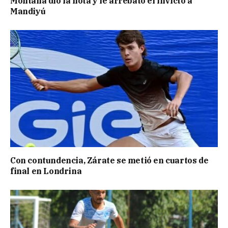
Montaña dio la nota y le arrebató el invicto a
Mandiyú
Con contundencia, Zárate se metió en cuartos de
final en Londrina