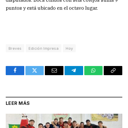
disputados. Boca Unidos con seis cotejos suma 9
puntos y está ubicado en el octavo lugar.
Breves
Edición Impresa
Hoy
Facebook
Twitter
Email
Telegram
WhatsApp
Copy
Link
LEER MÁS