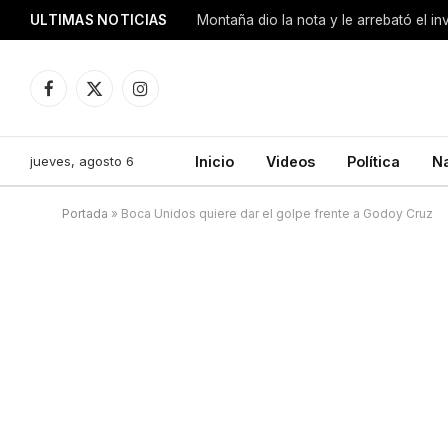
ULTIMAS NOTICIAS
Montaña dio la nota y le arrebató el i
Facebook
X
Instagram
(Twitter)
jueves, agosto 6
Inicio
Videos
Política
N
Portada
»
Boca Unidos quiere dar el golpe frente a Godoy Cruz