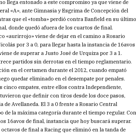
tino llega entonado a este compromiso ya que viene de
deral «A», ante Gimnasia y Esgrima de Concepción del
ras que el «tomba» perdió contra Banfield en su últim
al, donde quedó afuera de los cuartos de final.
co «aurirrojo» viene de dejar en el camino a Rosario
icolás por 3 a 0, para llegar hasta la instancia de 16avos
viene de superar a Justo José de Urquiza por 3 a 1.
rece partidos sin derrotas en el tiempo reglamentario.
ción en el certamen durante el 2012, cuando empató
luego quedar eliminado en el desempate por penales.
s cinco empates, entre ellos contra Independiente,
uvieron que definir con tiros desde los doce pasos,
a de Avellaneda. El 3 a 0 frente a Rosario Central
ipo de la máxima categoría durante el tiempo regular. Co
 los 16avos de final, instancia que hoy buscará superar.
 octavos de final a Racing que eliminó en la tanda de