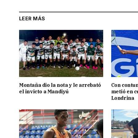
LEER MÁS
Montaña dio la nota y le arrebató
Con contun
el invicto a Mandiyú
metió en c
Londrina