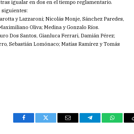
 tras igualar en dos en el tiempo reglamentario.
 siguientes:
arotta y Lazzaroni; Nicolás Monje, Sánchez Paredes,
y Maximiliano Oliva; Medina y Gonzalo Ríos.
auro Dos Santos, Gianluca Ferrari, Damián Pérez;
arro, Sebastián Lomónaco; Matías Ramírez y Tomás
Facebook
Twitter
Email
Telegram
WhatsAp