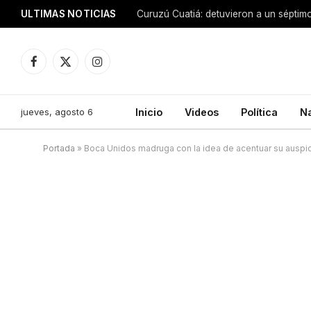
ULTIMAS NOTICIAS
Facebook
X
Instagram
(Twitter)
jueves, agosto 6
Inicio
Videos
Política
N
Portada
»
Boca Unidos madruga con la idea de acentuar su ausp