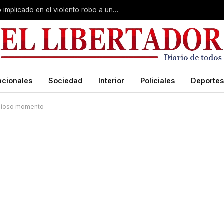
Curuzú Cuatiá: detuvieron a un séptimo implicado en el violento robo a una anciana
acionales
Sociedad
Interior
Policiales
Deportes
icioso momento