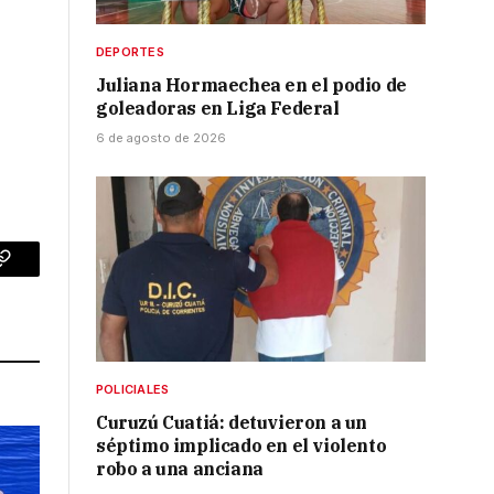
DEPORTES
Juliana Hormaechea en el podio de
goleadoras en Liga Federal
6 de agosto de 2026
p
Copy
Link
POLICIALES
Curuzú Cuatiá: detuvieron a un
séptimo implicado en el violento
robo a una anciana