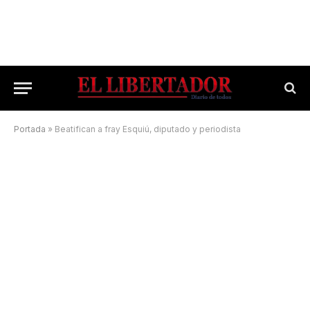
Portada
»
Beatifican a fray Esquiú, diputado y periodista