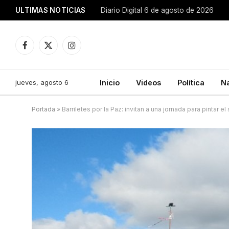
ULTIMAS NOTICIAS
Diario Digital 6 de agosto de 2026
Facebook
X
Instagram
(Twitter)
jueves, agosto 6
Inicio
Videos
Política
N
Portada
»
Barriletes por la Paz: invitan a una jornada para pintar el