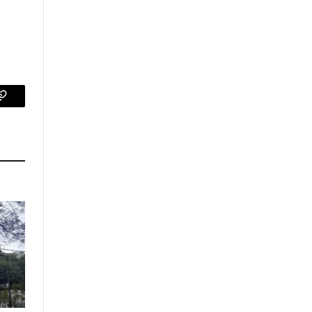
p
Copy
Link