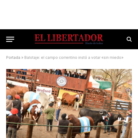
Portada
»
Balotaje: el campo correntino instó a votar «sin miedo»