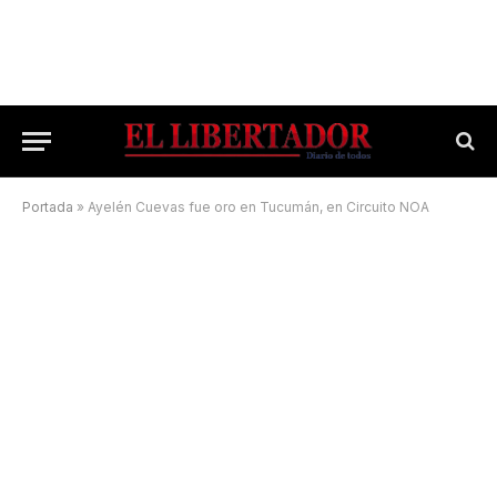
Portada
»
Ayelén Cuevas fue oro en Tucumán, en Circuito NOA