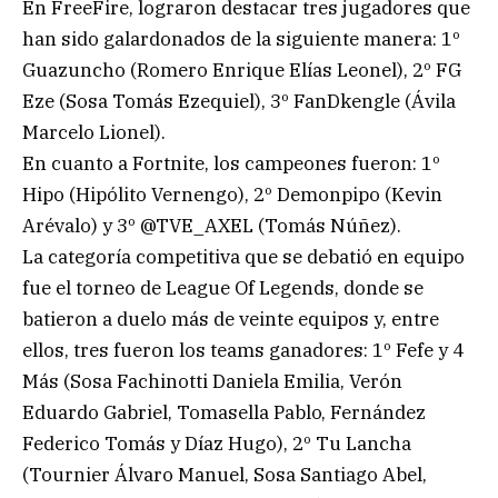
En FreeFire, lograron destacar tres jugadores que
han sido galardonados de la siguiente manera: 1º
Guazuncho (Romero Enrique Elías Leonel), 2º FG
Eze (Sosa Tomás Ezequiel), 3º FanDkengle (Ávila
Marcelo Lionel).
En cuanto a Fortnite, los campeones fueron: 1º
Hipo (Hipólito Vernengo), 2º Demonpipo (Kevin
Arévalo) y 3º @TVE_AXEL (Tomás Núñez).
La categoría competitiva que se debatió en equipo
fue el torneo de League Of Legends, donde se
batieron a duelo más de veinte equipos y, entre
ellos, tres fueron los teams ganadores: 1º Fefe y 4
Más (Sosa Fachinotti Daniela Emilia, Verón
Eduardo Gabriel, Tomasella Pablo, Fernández
Federico Tomás y Díaz Hugo), 2º Tu Lancha
(Tournier Álvaro Manuel, Sosa Santiago Abel,