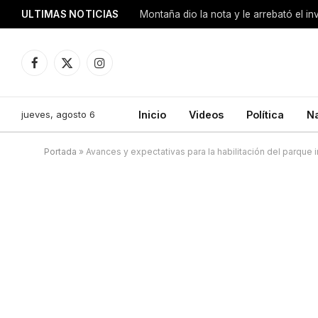
ULTIMAS NOTICIAS
Montaña dio la nota y le arrebató el i
Facebook
X
Instagram
(Twitter)
jueves, agosto 6
Inicio
Videos
Política
N
Portada
»
Avances y expectativas para la habilitación del parque i