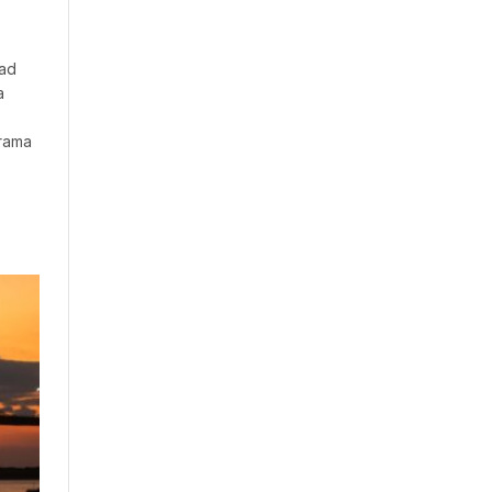
dad
a
grama