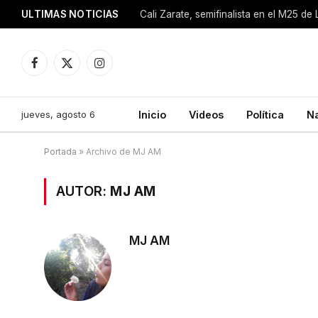
ULTIMAS NOTICIAS
Cali Zarate, semifinalista en el M25 de
Facebook
X
Instagram
(Twitter)
jueves, agosto 6
Inicio
Videos
Política
N
Portada
»
Archivo de MJ AM
AUTOR:
MJ AM
MJ AM