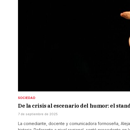
SOCIEDAD
De la crisis al escenario del humor: el stan
7 de septiembre de 2025
La comediante, docente y comunicadora formoseña, Alejan
historia. Referente a nivel regional, sentó precedente en 