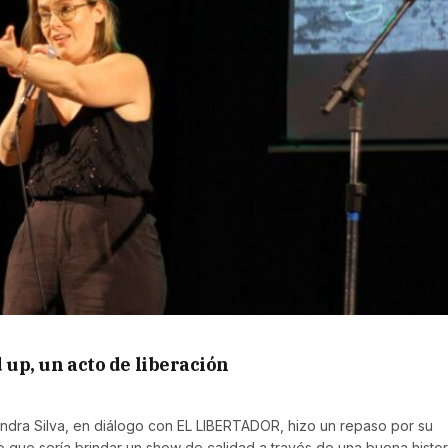
d up, un acto de liberación
dra Silva, en diálogo con EL LIBERTADOR, hizo un repaso por su
lo que sería brindar un show de calidad a través de una buena histor