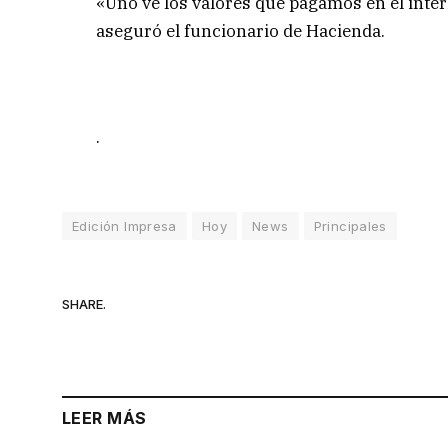
«Uno ve los valores que pagamos en el interio
aseguró el funcionario de Hacienda.
.
Edición Impresa
Hoy
News
Principales
SHARE.
LEER MÁS