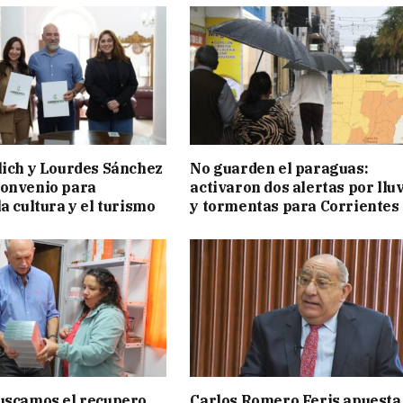
lich y Lourdes Sánchez
No guarden el paraguas:
convenio para
activaron dos alertas por llu
a cultura y el turismo
y tormentas para Corrientes
uscamos el recupero
Carlos Romero Feris apuesta