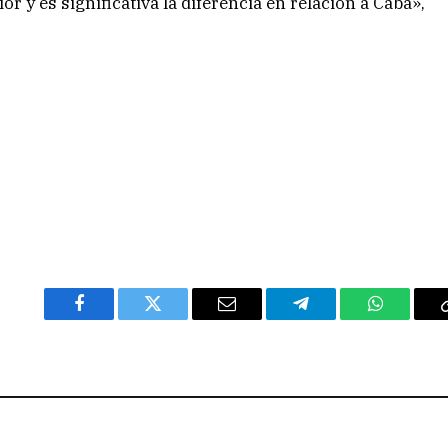
r y es significativa la diferencia en relación a Caba»,
Facebook
Twitter
Email
Telegram
WhatsAp