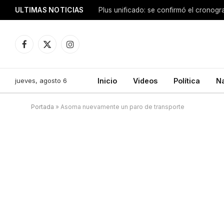
ULTIMAS NOTICIAS
Facebook
X
Instagram
(Twitter)
jueves, agosto 6
Inicio
Videos
Política
N
Portada
»
Asoma nuevamente un paro de transporte