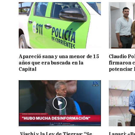
Apareció sana y una menor de 15
Claudio Po
años que era buscada en la
firmaron 
Capital
potenciar l
Vischi y la Ley de Tierras: “Se
Lanari: «B