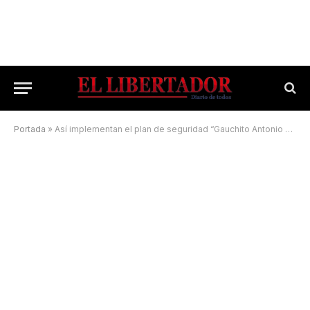
Portada
»
Así implementan el plan de seguridad “Gauchito Antonio Gil 2022”