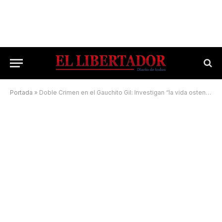
Portada
»
Doble Crimen en el Gauchito Gil: Investigan “la vida ostentosa” de Ramona Villalba