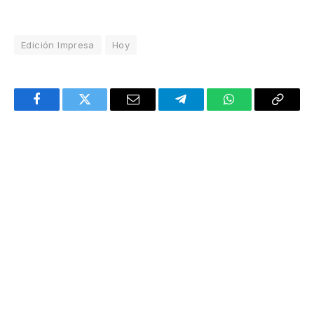
Edición Impresa
Hoy
Facebook
Twitter
Email
Telegram
WhatsApp
Copy
Link