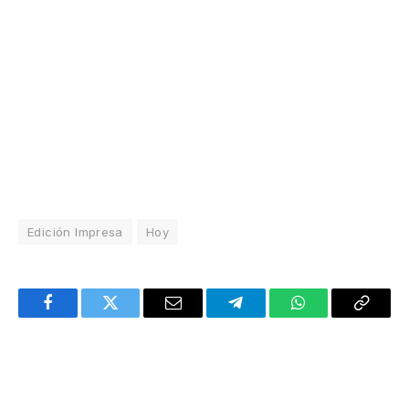
Edición Impresa
Hoy
Facebook
Twitter
Email
Telegram
WhatsApp
Copy
Link