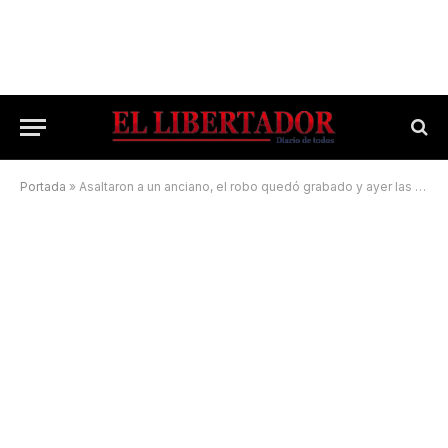
Portada
»
Asaltaron a un anciano, el robo quedó grabado y ayer las detuvieron