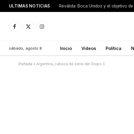
ULTIMAS NOTICIAS
Reválida: Boca Unidos y el objetivo de
Facebook
X
Instagram
(Twitter)
sábado, agosto 8
Inicio
Videos
Política
N
Portada
»
Argentina, cabeza de serie del Grupo C