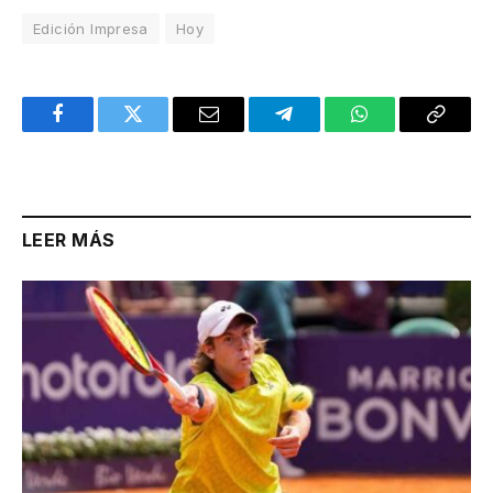
Edición Impresa
Hoy
Facebook
Twitter
Email
Telegram
WhatsApp
Copy
Link
LEER MÁS