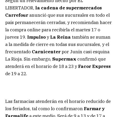
Según un relevamiento hecho por EL
LIBERTADOR,
la cadena de supermercados
Carrefour
anunció que sus sucursales en todo el
país permanecerán cerradas, y recomiendan hacer
la compra online para recibirla el martes 17 o
jueves 19.
Impulso
y
La Reina
también se suman
a la medida de cierre en todas sus sucursales, y el
frecuentado
Carnicenter
por Junín casi esquina
La Rioja. Sin embargo,
Supermax
confirmó que
atenderá en el horario de 18 a 23 y
Facor Express
de 19 a 22.
Las farmacias atenderán en el horario reducido de
los feriados, tal como lo confirmaron
Farmar y
Farmalife
a este medio. Será de 9 a 13 y de 17 a