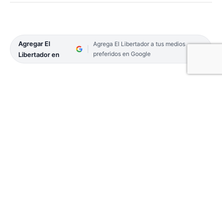
Agregar El
Agrega El Libertador a tus medios
preferidos en Google
Libertador en
Dona Cabello Monte Caseros abrió la
convocatoria
Tejiendo Solidaridad: Cabezas
Calentitas
, con el objetivo de confeccionar
gorritos y peluquitas fantasía para niños con
cáncer, a ser enviados a los hospitales Juan Pablo