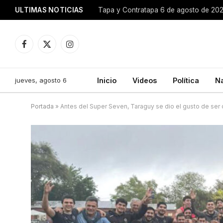
ULTIMAS NOTICIAS
Tapa y Contratapa 6 de agosto de 20
Facebook
X
Instagram
(Twitter)
jueves, agosto 6
Inicio
Videos
Política
N
Portada
»
Antes del Super Seven, Taraguy se dio el gusto de se