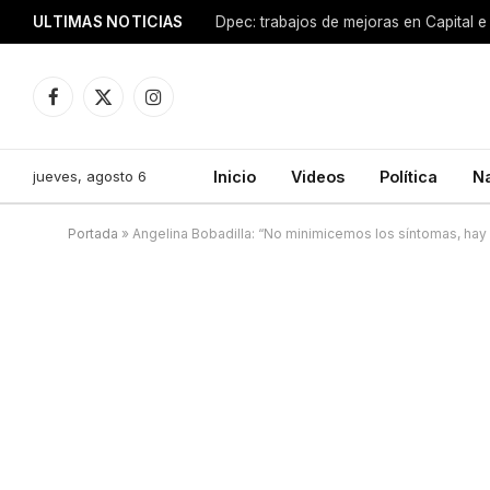
ULTIMAS NOTICIAS
Dpec: trabajos de mejoras en Capital e 
Facebook
X
Instagram
(Twitter)
jueves, agosto 6
Inicio
Videos
Política
N
Portada
»
Angelina Bobadilla: “No minimicemos los síntomas, hay