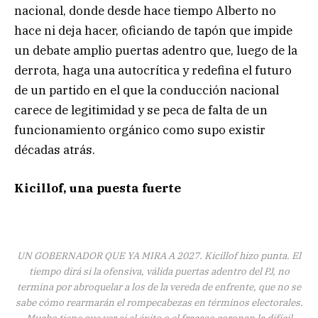
nacional, donde desde hace tiempo Alberto no
hace ni deja hacer, oficiando de tapón que impide
un debate amplio puertas adentro que, luego de la
derrota, haga una autocrítica y redefina el futuro
de un partido en el que la conducción nacional
carece de legitimidad y se peca de falta de un
funcionamiento orgánico como supo existir
décadas atrás.
Kicillof, una puesta fuerte
UN GOBERNADOR QUE YA MIRA A 2027. Kicillof hizo punta. El
tiempo dirá si la ofensiva, válida puertas adentro del PJ, no
termina por abroquelar a los de la vereda de enfrente, que no se
sabe cómo rearmarán el rompecabezas en términos electorales.
Mucho tiene que ver si el éxito o el fracaso coronan la difícil