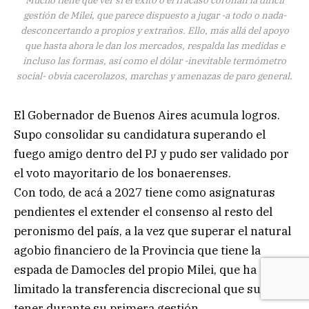
gestión de Milei, que parece dispuesto a jugar -a todo o nada-
desconcertando a propios y extraños. Ello, más allá del apoyo
que hasta ahora le dan los mercados, respalda las medidas e
incluso las formas, así como el dólar -inevitable termómetro
social- obvia cacerolazos, marchas y amenazas de paro general.
El Gobernador de Buenos Aires acumula logros.
Supo consolidar su candidatura superando el
fuego amigo dentro del PJ y pudo ser validado por
el voto mayoritario de los bonaerenses.
Con todo, de acá a 2027 tiene como asignaturas
pendientes el extender el consenso al resto del
peronismo del país, a la vez que superar el natural
agobio financiero de la Provincia que tiene la
espada de Damocles del propio Milei, que ha
limitado la transferencia discrecional que supo
tener durante su primera gestión.