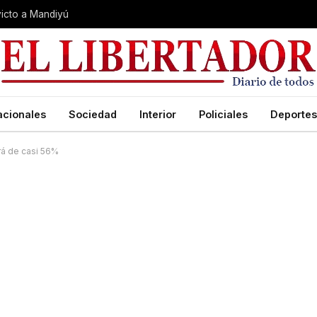
nvicto a Mandiyú
acionales
Sociedad
Interior
Policiales
Deportes
erá de casi 56%