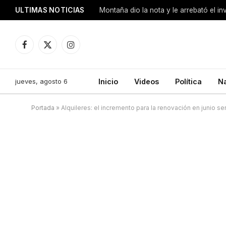
ULTIMAS NOTICIAS
Montaña dio la nota y le arrebató el i
Facebook
X
Instagram
(Twitter)
jueves, agosto 6
Inicio
Videos
Política
N
Portada
»
Alquileres: el incremento para la renovación en junio s