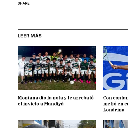
SHARE.
LEER MÁS
Montaña dio la nota y le arrebató
Con contun
el invicto a Mandiyú
metió en c
Londrina