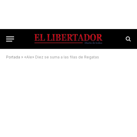
Portada
»
«Ale» Diez se suma a las filas de Regatas