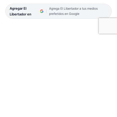
Agregar El
Agrega El Libertador a tus medios
preferidos en Google
Libertador en
El autódromo de La Plata, capital de la provincia de
Buenos Aires, recib a la sexta fecha del TC Pick UP,
categoría en la que está haciendo su debut el piloto
correntino Humberto Krujoski, a bordo de una
Toyota preparada por el equipo SAP.
Las tandas de entrenamientos de ayer fueron muy
buenas con una rápida adaptación del correntino a