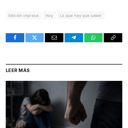
Edición Impresa
Hoy
Lo que hay que saber
Facebook
Twitter
Email
Telegram
WhatsApp
Copy
Link
LEER MÁS