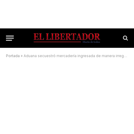
Portada
»
Aduana secuestró mercadería ingresada de manera irregular en el interior de Corrientes