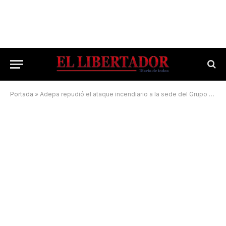
Portada
»
Adepa repudió el ataque incendiario a la sede del Grupo Clarín