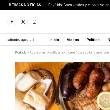
ULTIMAS NOTICIAS
Reválida: Boca Unidos y el objetivo de
Facebook
X
Instagram
(Twitter)
sábado, agosto 8
Inicio
Videos
Política
N
Portada
»
Aconsejan “planificar porciones” para evitar daños con