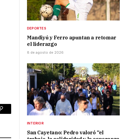
DEPORTES
Mandiyú y Ferro apuntan a retomar
el liderazgo
8 de agosto de 2026
p
Copy
Link
INTERIOR
San Cayetano: Pedro valoró “el