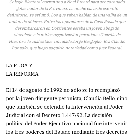
Colegio Electoral correntino a Noel Breard para ser coronado
gobernador de la Provincia. La noche clave de ese voto
definitorio, se esfumó. Los que saben hablan de una valija de un
millón de dólares. Entre los operadores de la Casa Rosada que
desembarcaron en Corrientes estaba un joven abogado
vinculado a la mítica organización peronista «Guardia de
Hierro» a la cual estaba vinculada Jorge Bergoglio. Era Claudio
Bonadío, que luego adquirió notoriedad como juez Federal.
LA FUGA Y
LA REFORMA
El 14 de agosto de 1992 no sólo se lo reemplazó
por la joven dirigente peronista, Claudia Bello, sino
que también se extendió la Intervención al Poder
Judicial con el Decreto 1.447/92. La decisión
política del Poder Ejecutivo nacional fue intervenir
los tres poderes del Estado mediante tres decretos