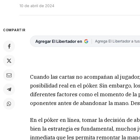
10 de abril de 2024
COMPARTIR
Agregar El Libertador en
Agrega El Libertador a tu
Cuando las cartas no acompañan al jugador, 
posibilidad real en el póker. Sin embargo, 
diferentes factores como el momento de la pa
oponentes antes de abandonar la mano. Des
En el póker en línea, tomar la decisión de 
bien la estrategia es fundamental, muchos 
inmediata que les permita remontar la mano