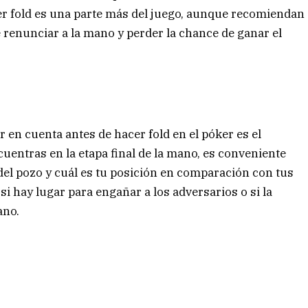
er fold es una parte más del juego, aunque recomiendan
e renunciar a la mano y perder la chance de ganar el
 en cuenta antes de hacer fold en el póker es el
cuentras en la etapa final de la mano, es conveniente
del pozo y cuál es tu posición en comparación con tus
i hay lugar para engañar a los adversarios o si la
ano.