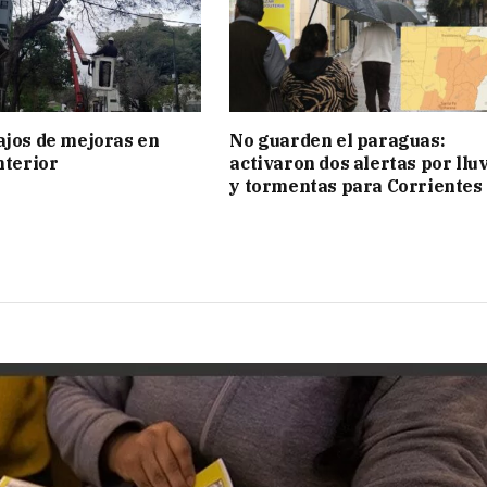
ajos de mejoras en
No guarden el paraguas:
nterior
activaron dos alertas por llu
y tormentas para Corrientes