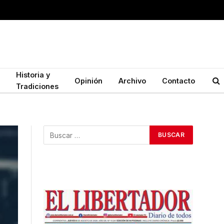
Historia y
Opinión
Archivo
Contacto
Tradiciones