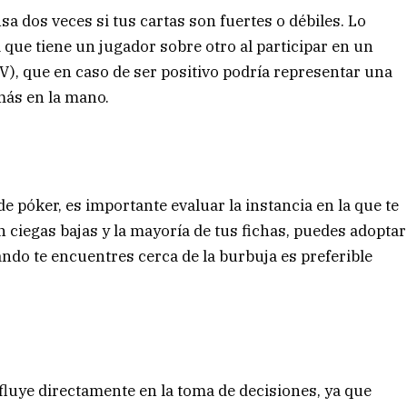
nsa dos veces si tus cartas son fuertes o débiles. Lo
ja que tiene un jugador sobre otro al participar en un
V), que en caso de ser positivo podría representar una
más en la mano.
e póker, es importante evaluar la instancia en la que te
on ciegas bajas y la mayoría de tus fichas, puedes adoptar
ndo te encuentres cerca de la burbuja es preferible
nfluye directamente en la toma de decisiones, ya que