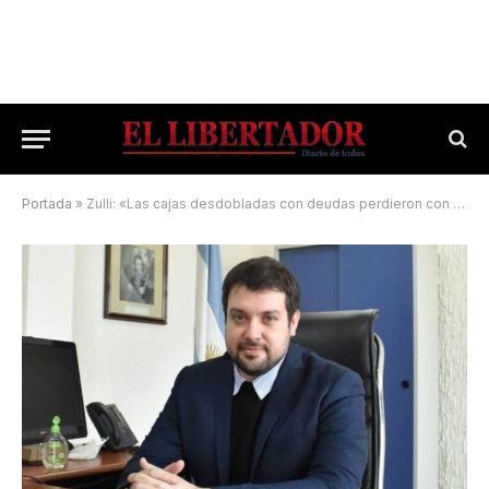
Portada
»
Zulli: «Las cajas desdobladas con deudas perdieron con el veto»