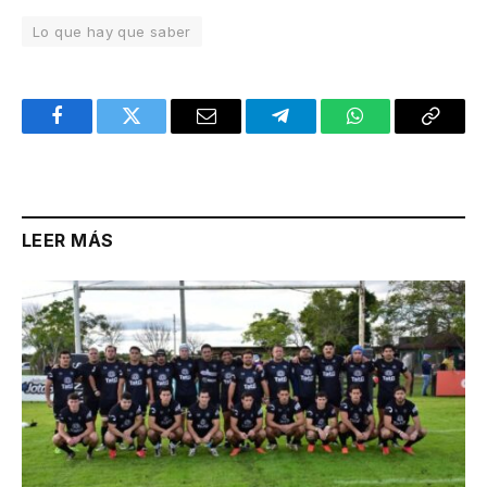
Lo que hay que saber
Facebook
Twitter
Email
Telegram
WhatsApp
Copy
Link
LEER MÁS