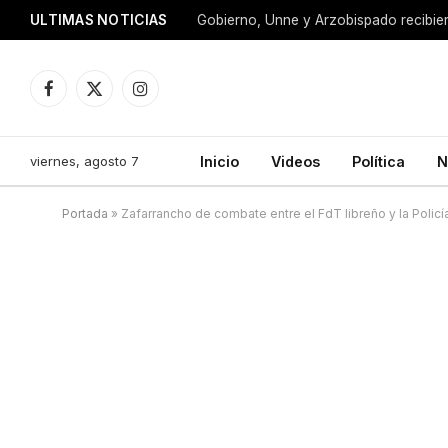
ULTIMAS NOTICIAS
Facebook
X
Instagram
(Twitter)
viernes, agosto 7
Inicio
Videos
Política
N
Portada
»
Zafarrancho de combate entre el FdT libreño y la Policí