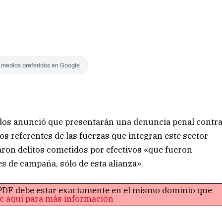
s medios preferidos en Google
odos anunció que presentarán una denuncia penal contr
los referentes de las fuerzas que integran este sector
saron delitos cometidos por efectivos «que fueron
s de campaña, sólo de esta alianza».
o PDF debe estar exactamente en el mismo dominio que
ic aquí para más información