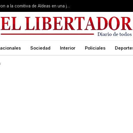
Gobierno, Unne y Arzobispado recibieron a la comitiva de Aldeas en una jornada de reuniones estratégicas
acionales
Sociedad
Interior
Policiales
Deporte
a