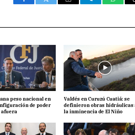
Facebook
Twitter
Email
Telegram
WhatsAp
ana peso nacional en
Valdés en Curuzú Cuatiá: se
nfiguración de poder
definieron obras hidráulicas
 afuera
la inminencia de El Niño