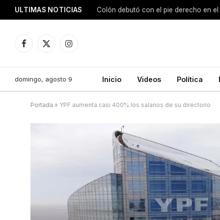
ULTIMAS NOTICIAS
Colón debutó con el pie derecho en el
Facebook
X
Instagram
(Twitter)
domingo, agosto 9
Inicio
Videos
Política
Portada
»
YPF aumenta casi 400% los salarios de su directorio