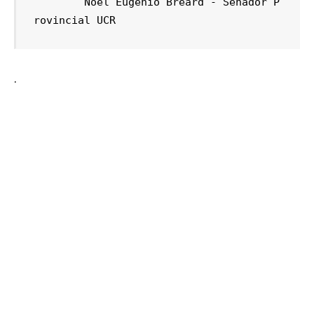
        Noel Eugenio Breard - Senador P
rovincial UCR
.