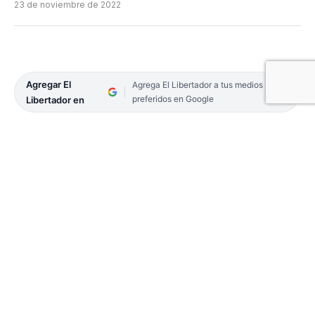
23 de noviembre de 2022
Agregar El
Agrega El Libertador a tus medios
preferidos en Google
Libertador en
En el marco de la 15° Asamblea de Gobernadores
del Norte Grande, el gobernador de Misiones,
Oscar Herrera Ahuad se refirió a la construcción
de viviendas de madera al ser consultado por la