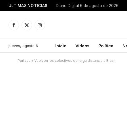
ULTIMAS NOTICIAS
Diario Digital 6 de agosto de 2026
Facebook
X
Instagram
(Twitter)
jueves, agosto 6
Inicio
Videos
Política
N
Portada
»
Vuelven los colectivos de larga distancia a Brasil