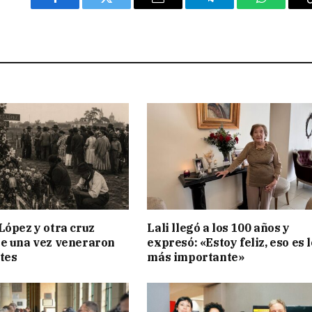
Facebook
Twitter
Email
Telegram
WhatsAp
López y otra cruz
Lali llegó a los 100 años y
e una vez veneraron
expresó: «Estoy feliz, eso es l
tes
más importante»