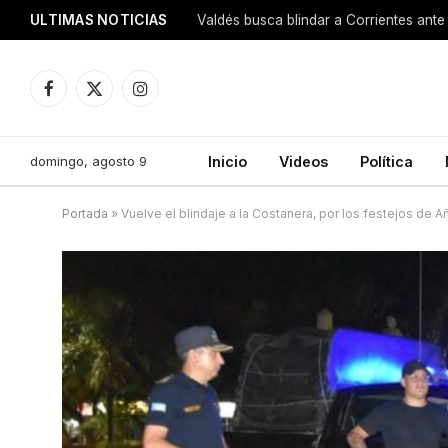
ULTIMAS NOTICIAS
Valdés busca blindar a Corrientes ante 
Facebook
X
Instagram
(Twitter)
domingo, agosto 9
Inicio
Videos
Política
Portada
»
Vuelve el blindaje a la Costanera, por los festejos de 