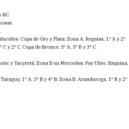
o RC.
ncaus.
.
ucidos: Copa de Oro y Plata: Zona A: Regatas, 1º A y 2º
º C y 2º C. Copa de Bronce: 3º A, 3º B y 3º C.
etic y Yacyretá; Zona B en Mercedes: Pay Ubre, Esquina,
Taraguy, 1º A, 3º B y 4º B; Zona B: Aranduroga, 1º B y 2º