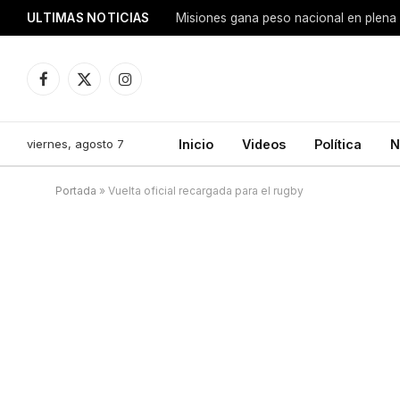
ULTIMAS NOTICIAS
Facebook
X
Instagram
(Twitter)
viernes, agosto 7
Inicio
Videos
Política
N
Portada
»
Vuelta oficial recargada para el rugby