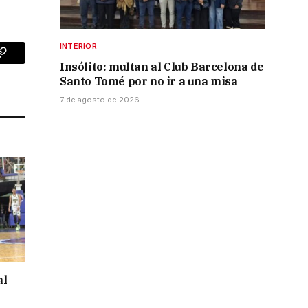
INTERIOR
p
Copy
Insólito: multan al Club Barcelona de
Santo Tomé por no ir a una misa
Link
7 de agosto de 2026
al