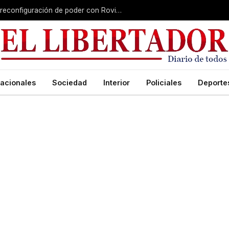
Misiones gana peso nacional en plena reconfiguración de poder con Rovira afuera
acionales
Sociedad
Interior
Policiales
Deporte