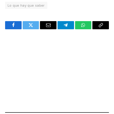
Lo que hay que saber
Facebook
Twitter
Email
Telegram
WhatsApp
Copy
Link