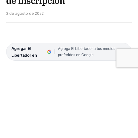
de inscripción
2 de agosto de 2022
Agregar El
Agrega El Libertador a tus medios
preferidos en Google
Libertador en
Pese a que se había anunciado que el formulario
de segmentación energética estaría habilitado sólo
hasta la medianoche del 31 de julio, en el portal