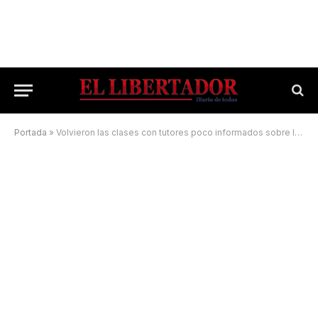
Portada
»
Volvieron las clases con tutores poco informados sobre la extensión horaria