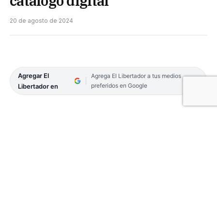
catálogo digital
20 de agosto de 2024
Agregar El
Agrega El Libertador a tus medios
preferidos en Google
Libertador en
Con el objetivo de generar un nuevo espacio de
visibilización y comercialización de quienes
forman parte de su Escuela de Mujeres