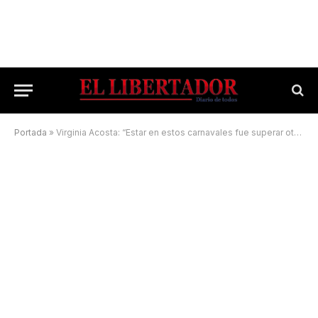
Portada
»
Virginia Acosta: “Estar en estos carnavales fue superar otra prueba”