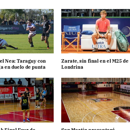
el Nea: Taraguy con
Zarate, sin final en el M25 de
 en duelo de punta
Londrina
l: Final Four de
San Martín presentará