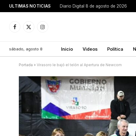
ULTIMAS NOTICIAS
Diario Digital 8 de agosto de 2026
Facebook
X
Instagram
(Twitter)
sábado, agosto 8
Inicio
Videos
Política
N
Portada
»
Virasoro le bajó el telón al Apertura de Newcom