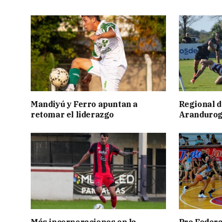
Mandiyú y Ferro apuntan a
Regional d
retomar el liderazgo
Aranduroga
Más incorporaciones en la
Pre Federa