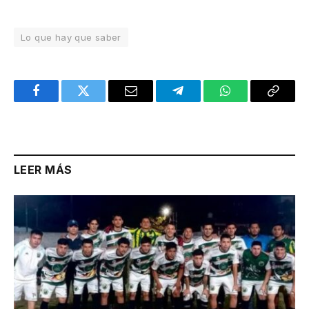
Lo que hay que saber
Facebook
Twitter
Email
Telegram
WhatsApp
Copy
Link
LEER MÁS