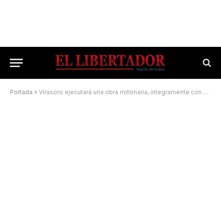
Portada
»
Virasoro ejecutará una obra millonaria, íntegramente con el aporte de los vecinos