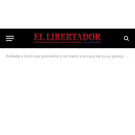
Portada
»
Violó una perimetral y se metió a la casa de su ex pareja: quedó detenido