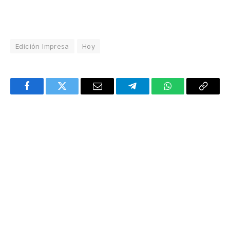
Edición Impresa
Hoy
Facebook
Twitter
Email
Telegram
WhatsApp
Copy
Link