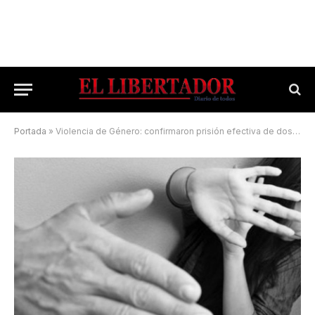
Portada
»
Violencia de Género: confirmaron prisión efectiva de dos años para un hombre