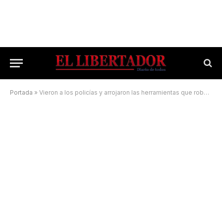
Portada
»
Vieron a los policías y arrojaron las herramientas que robaron de una obra