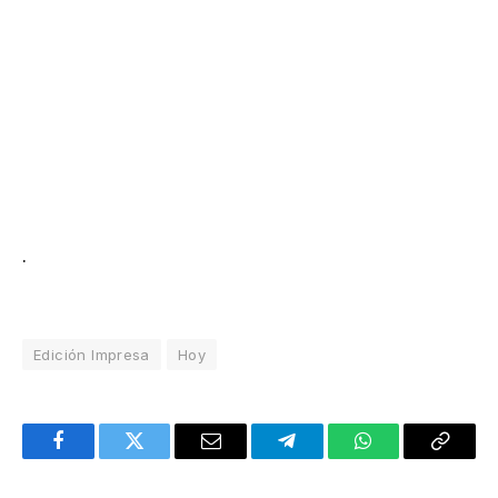
.
Edición Impresa
Hoy
Facebook
Twitter
Email
Telegram
WhatsApp
Copy
Link