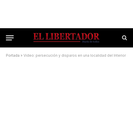
Portada
»
Video: persecución y disparos en una localidad del Interior